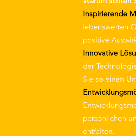
Warum sollten S
Inspirierende M
lebenswerten Or
positive Auswir
Innovative Lös
der Technologi
Sie so einen Unt
Entwicklungsmö
Entwicklungsmög
persönlichen un
entfalten.