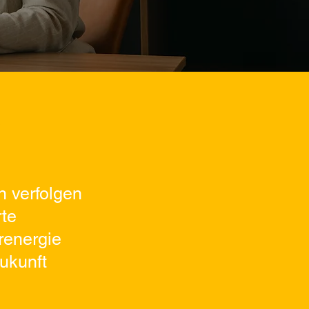
e
n verfolgen
rte
renergie
ukunft