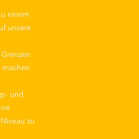
zu einem
uf unsere
e Grenzen
nd machen
gs- und
hre
 Niveau zu