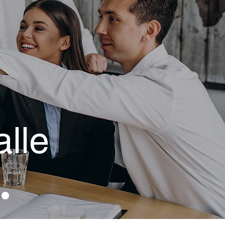
alle
.