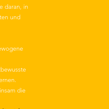
e daran, in
ten und
sgewogene
tbewusste
lernen.
einsam die