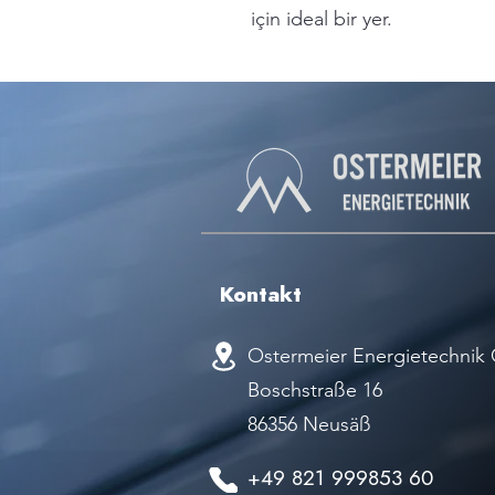
için ideal bir yer.
Kontakt
Ostermeier Energietechni
Boschstraße 16
86356 Neusäß
+49 821 999853 60