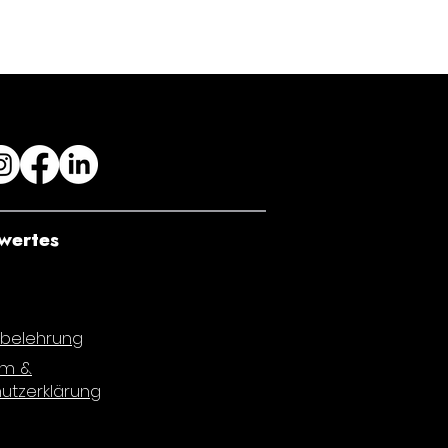
wertes
sbelehrung
um &
utzerklärung