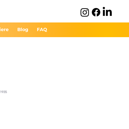
iere
Blog
FAQ
51935